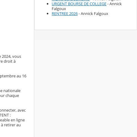
URGENT BOURSE DE COLLEGE
- Annick
Falgoux
RENTREE 2026
- Annick Falgoux
e 2024, vous
e droit à
septembre au 16
se nationale
pour chaque
onnecter, avec
l'ENT :
eable en ligne
à retirer au