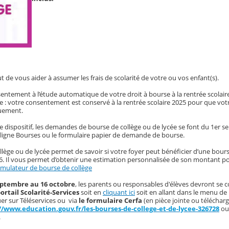
t de vous aider à assumer les frais de scolarité de votre ou vos enfant(s).
entement à l’étude automatique de votre droit à bourse à la rentrée scolair
 : votre consentement est conservé à la rentrée scolaire 2025 pour que votr
quement.
ce dispositif, les demandes de bourse de collège ou de lycée se font du 1er 
n ligne Bourses ou le formulaire papier de demande de bourse.
lège ou de lycée permet de savoir si votre foyer peut bénéficier d’une bour
26. Il vous permet d’obtenir une estimation personnalisée de son montant 
imulateur de bourse de collège
eptembre au 16 octobre
,
les parents ou responsables d'élèves devront se c
ortail Scolarité-Services
soit en
cliquant ici
soit en allant dans le menu de 
quer sur Téléservices ou
via
le formulaire Cerfa
(en pièce jointe ou télécharg
//www.education.gouv.fr/les-bourses-de-college-et-de-lycee-326728
ou 
.