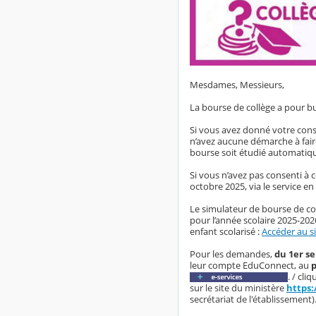
Mesdames, Messieurs,
La bourse de collège a pour bu
Si vous avez donné votre cons
n’avez aucune démarche à faire
bourse soit étudié automati
Si vous n’avez pas consenti à 
octobre 2025, via le service e
Le simulateur de bourse de col
pour l’année scolaire 2025-20
enfant scolarisé :
Accéder au s
Pour les demandes,
d
u 1er s
leur compte EduConnect, au
p
. / cli
sur le site du ministère
https:
secrétariat de l'établissement)