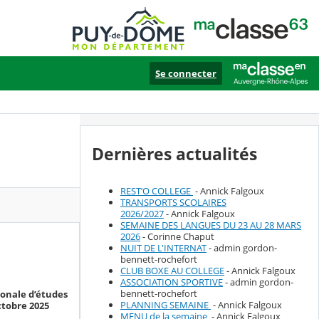
Se connecter
Dernières actualités
REST’O COLLEGE
- Annick Falgoux
TRANSPORTS SCOLAIRES
2026/2027
- Annick Falgoux
SEMAINE DES LANGUES DU 23 AU 28 MARS
2026
- Corinne Chaput
NUIT DE L'INTERNAT
- admin gordon-
bennett-rochefort
CLUB BOXE AU COLLEGE
- Annick Falgoux
ASSOCIATION SPORTIVE
- admin gordon-
bennett-rochefort
ionale d’études
PLANNING SEMAINE
- Annick Falgoux
ctobre 2025
MENU de la semaine
- Annick Falgoux