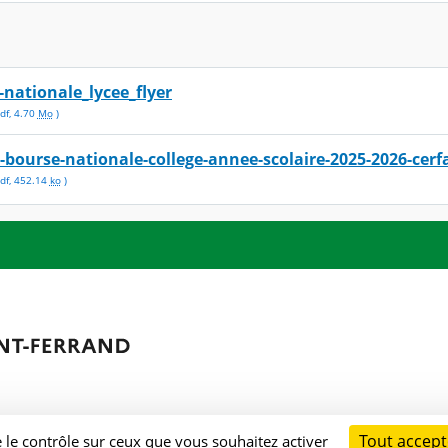
nationale_lycee_flyer
df
,
4.70
Mo
)
bourse-nationale-college-annee-scolaire-2025-2026-cerf
df
,
452.14
ko
)
Tout accept
e le contrôle sur ceux que vous souhaitez activer