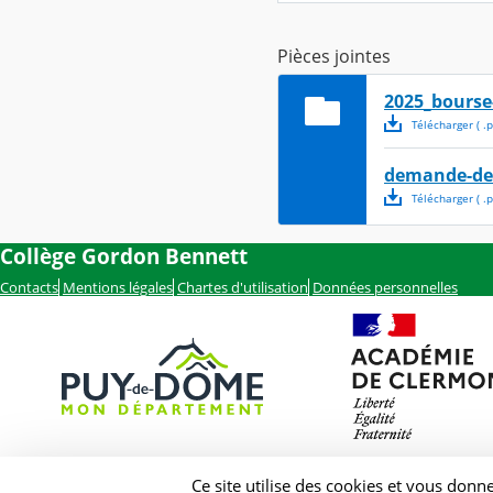
Pièces jointes
2025_bourse-
Télécharger
( .
p
demande-de-
Télécharger
( .
p
Collège Gordon Bennett
Contacts
Mentions légales
Chartes d'utilisation
Données personnelles
Ce site utilise des cookies et vous donn