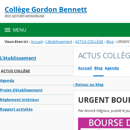
Panneau de gestion des cookies
Collège Gordon Bennett
Menu de la rubrique
Contenu
ROCHEFORT-MONTAGNE
MENU
Vous êtes ici :
Accueil
›
L'établissement
›
ACTUS COLLÈGE
›
Blog
›
URGENT
ACTUS COLLÈ
L'établissement
Accueil
Blog
Agenda
ACTUS COLLÈGE
Agenda
‹
Retour au blog
Projet d'établissement
URGENT BOUR
Réglement intérieur
Rapport activités
Par Annick Falgoux, publié le je