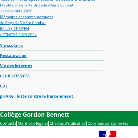
Etat-Major de la 4e Brigade d’Aéro Combat
11 novembre 2020
Mémoires et commémorations
4e Brigade D’Aéro Combat
RALLYE CITOYEN
ACTIVITES 2023 2024
Vie scolaire
Restauration
Vie des Internes
CLUB SCIENCES
CDJ
pHARe : lutte contre le harcèlement
Collège Gordon Bennett
Contacts
Mentions légales
Chartes d'utilisation
Données personnelles