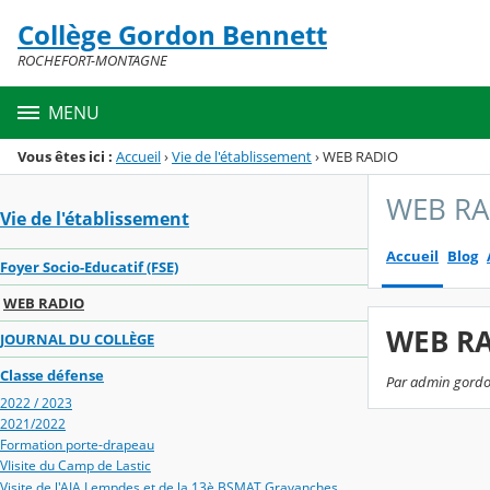
Panneau de gestion des cookies
Collège Gordon Bennett
Menu de la rubrique
Contenu
ROCHEFORT-MONTAGNE
MENU
Vous êtes ici :
Accueil
›
Vie de l'établissement
›
WEB RADIO
WEB RA
Vie de l'établissement
Accueil
Blog
Foyer Socio-Educatif (FSE)
WEB RADIO
WEB R
JOURNAL DU COLLÈGE
Classe défense
Par admin gordon
2022 / 2023
2021/2022
Formation porte-drapeau
VIisite du Camp de Lastic
Visite de l'AIA Lempdes et de la 13è BSMAT Gravanches