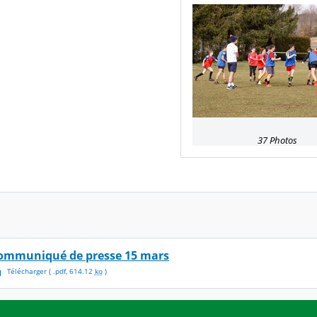
37 Photos
ommuniqué de presse 15 mars
Télécharger
( .
pdf
,
614.12
ko
)