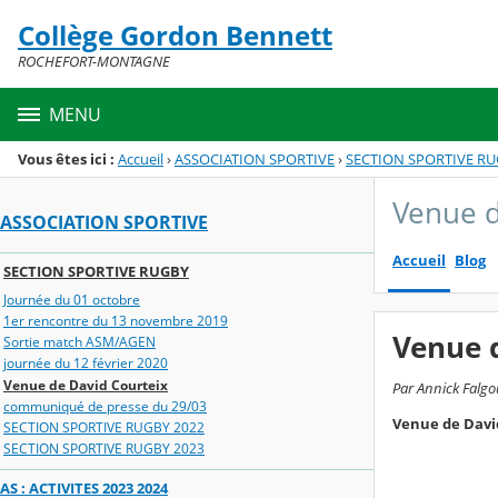
Panneau de gestion des cookies
Collège Gordon Bennett
Menu de la rubrique
Contenu
ROCHEFORT-MONTAGNE
MENU
Vous êtes ici :
Accueil
›
ASSOCIATION SPORTIVE
›
SECTION SPORTIVE R
Venue d
ASSOCIATION SPORTIVE
Accueil
Blog
SECTION SPORTIVE RUGBY
Journée du 01 octobre
1er rencontre du 13 novembre 2019
Venue 
Sortie match ASM/AGEN
journée du 12 février 2020
Venue de David Courteix
Par Annick Falgou
communiqué de presse du 29/03
Venue de David
SECTION SPORTIVE RUGBY 2022
SECTION SPORTIVE RUGBY 2023
AS : ACTIVITES 2023 2024