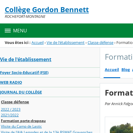
Panneau de gestion des cookies
Collège Gordon Bennett
Menu de la rubrique
Contenu
ROCHEFORT-MONTAGNE
MENU
Vous êtes ici :
Accueil
›
Vie de l'établissement
›
Classe défense
›
Formatio
Formati
Vie de l'établissement
Accueil
Blog
Foyer Socio-Educatif (FSE)
WEB RADIO
Format
JOURNAL DU COLLÈGE
Classe défense
Par Annick Falgo
2022 / 2023
2021/2022
Formation porte-drapeau
VIisite du Camp de Lastic
Visite de l'AIA Lempdes et de la 13è BSMAT Gravanches