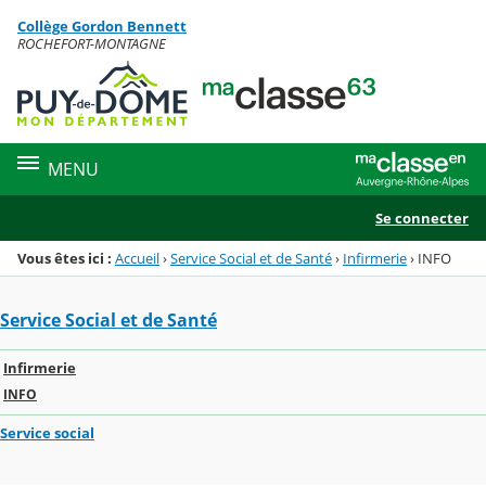
Panneau de gestion des cookies
Collège Gordon Bennett
Menu de la rubrique
Contenu
ROCHEFORT-MONTAGNE
MENU
Se connecter
Vous êtes ici :
Accueil
›
Service Social et de Santé
›
Infirmerie
›
INFO
Service Social et de Santé
Infirmerie
INFO
Service social