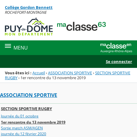
Panneau de gestion des cookies
Collège Gordon Bennett
Menu de la rubrique
Contenu
ROCHEFORT-MONTAGNE
MENU
Se connecter
Vous êtes ici :
Accueil
›
ASSOCIATION SPORTIVE
›
SECTION SPORTIVE
RUGBY
›
1er rencontre du 13 novembre 2019
ASSOCIATION SPORTIVE
SECTION SPORTIVE RUGBY
Journée du 01 octobre
1er rencontre du 13 novembre 2019
Sortie match ASM/AGEN
journée du 12 février 2020