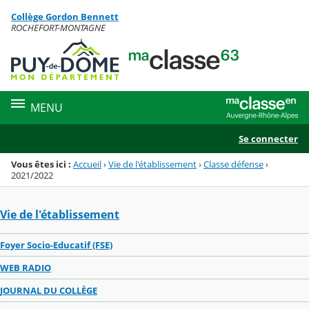
Panneau de gestion des cookies
Collège Gordon Bennett
Menu de la rubrique
Contenu
ROCHEFORT-MONTAGNE
MENU
Se connecter
Vous êtes ici :
Accueil
›
Vie de l'établissement
›
Classe défense
›
2021/2022
Vie de l'établissement
Foyer Socio-Educatif (FSE)
WEB RADIO
JOURNAL DU COLLÈGE