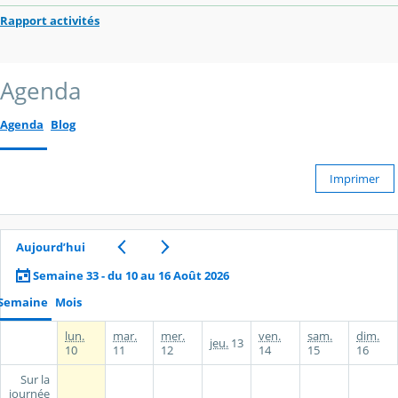
Rapport activités
Agenda
Agenda
Blog
Imprimer
Aujourd’hui
Semaine 33 - du 10 au 16 Août 2026
Semaine
Mois
lun.
mar.
mer.
ven.
sam.
dim.
jeu.
13
10
11
12
14
15
16
Sur la
journée