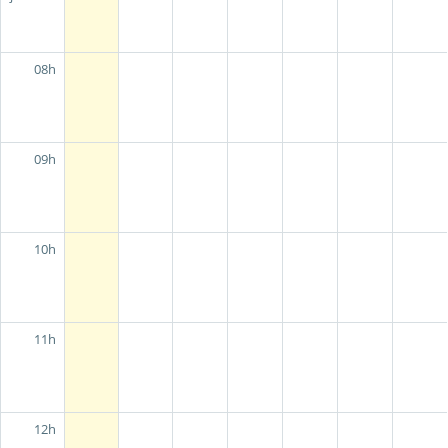
08h
09h
10h
11h
12h