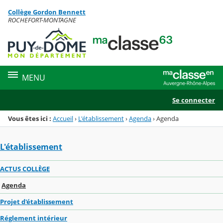
Panneau de gestion des cookies
Collège Gordon Bennett
Menu de la rubrique
Contenu
ROCHEFORT-MONTAGNE
MENU
Se connecter
Vous êtes ici :
Accueil
›
L'établissement
›
Agenda
›
Agenda
L'établissement
ACTUS COLLÈGE
Agenda
Projet d'établissement
Réglement intérieur