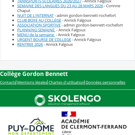
TRANSPORTS SCOLAIRES 2026/2027
- Annick Falgoux
SEMAINE DES LANGUES DU 23 AU 28 MARS 2026
- Corinne
Chaput
NUIT DE L'INTERNAT
- admin gordon-bennett-rochefort
CLUB BOXE AU COLLEGE
- Annick Falgoux
ASSOCIATION SPORTIVE
- admin gordon-bennett-rochefort
PLANNING SEMAINE
- Annick Falgoux
MENU de la semaine
- Annick Falgoux
URGENT BOURSE DE COLLEGE
- Annick Falgoux
RENTREE 2026
- Annick Falgoux
Collège Gordon Bennett
Contacts
Mentions légales
Chartes d'utilisation
Données personnelles