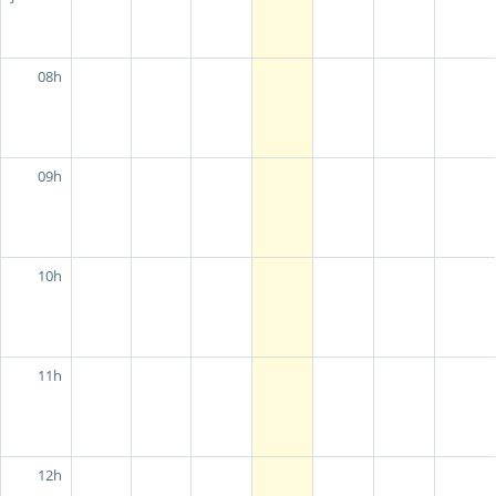
08h
09h
10h
11h
12h