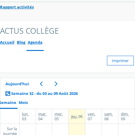
Rapport activités
ACTUS COLLÈGE
Accueil
Blog
Agenda
Imprimer
Aujourd’hui
Semaine 32 - du 03 au 09 Août 2026
Semaine
Mois
lun.
mar.
mer.
ven.
sam.
dim.
jeu.
06
03
04
05
07
08
09
Sur la
journée