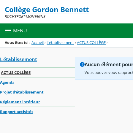
Panneau de gestion des cookies
Collège Gordon Bennett
Menu de la rubrique
Contenu
ROCHEFORT-MONTAGNE
MENU
Vous êtes ici :
Accueil
›
L'établissement
›
ACTUS COLLÈGE
›
L'établissement
Aucun élément pour l
ACTUS COLLÈGE
Vous pouvez vous rapproche
Agenda
Projet d'établissement
Réglement intérieur
Rapport activités