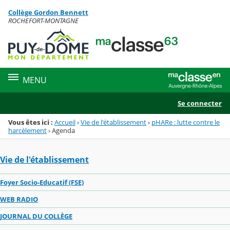
Panneau de gestion des cookies
Collège Gordon Bennett
Menu de la rubrique
Contenu
ROCHEFORT-MONTAGNE
MENU
Se connecter
Vous êtes ici :
Accueil
›
Vie de l'établissement
›
pHARe : lutte contre le
harcèlement
›
Agenda
Vie de l'établissement
Foyer Socio-Educatif (FSE)
WEB RADIO
JOURNAL DU COLLÈGE