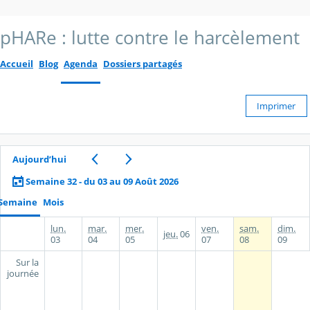
pHARe : lutte contre le harcèlement
Accueil
Blog
Agenda
Dossiers partagés
Imprimer
Aujourd’hui
Semaine 32 - du 03 au 09 Août 2026
Semaine
Mois
lun.
mar.
mer.
ven.
sam.
dim.
jeu.
06
03
04
05
07
08
09
Sur la
journée