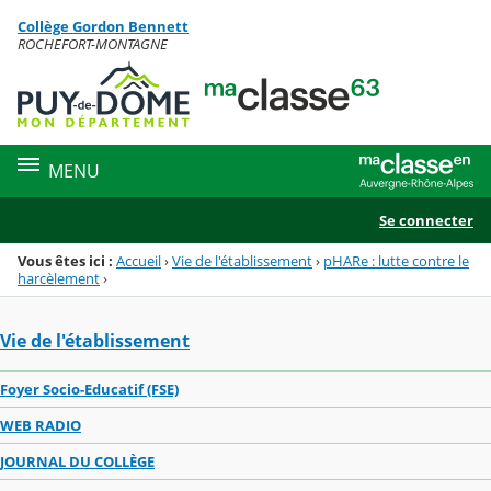
Panneau de gestion des cookies
Collège Gordon Bennett
Menu de la rubrique
Contenu
ROCHEFORT-MONTAGNE
MENU
Se connecter
Vous êtes ici :
Accueil
›
Vie de l'établissement
›
pHARe : lutte contre le
harcèlement
›
Vie de l'établissement
Foyer Socio-Educatif (FSE)
WEB RADIO
JOURNAL DU COLLÈGE