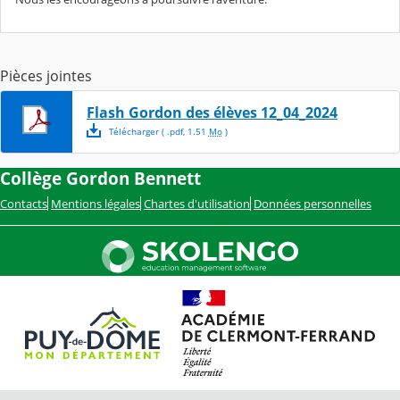
Pièces jointes
Flash Gordon des élèves 12_04_2024
Télécharger
( .
pdf
,
1.51
Mo
)
Collège Gordon Bennett
Contacts
Mentions légales
Chartes d'utilisation
Données personnelles