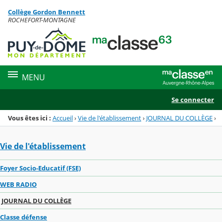
Panneau de gestion des cookies
Collège Gordon Bennett
Menu de la rubrique
Contenu
ROCHEFORT-MONTAGNE
MENU
Se connecter
Vous êtes ici :
Accueil
›
Vie de l'établissement
›
JOURNAL DU COLLÈGE
›
Vie de l'établissement
Foyer Socio-Educatif (FSE)
WEB RADIO
JOURNAL DU COLLÈGE
Classe défense