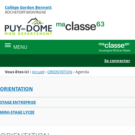
Panneau de gestion des cookies
Collège Gordon Bennett
Menu de la rubrique
Contenu
ROCHEFORT-MONTAGNE
MENU
Se connecter
Vous êtes ici :
Accueil
›
ORIENTATION
›
Agenda
ORIENTATION
STAGE ENTREPRISE
MINI-STAGE LYCEE