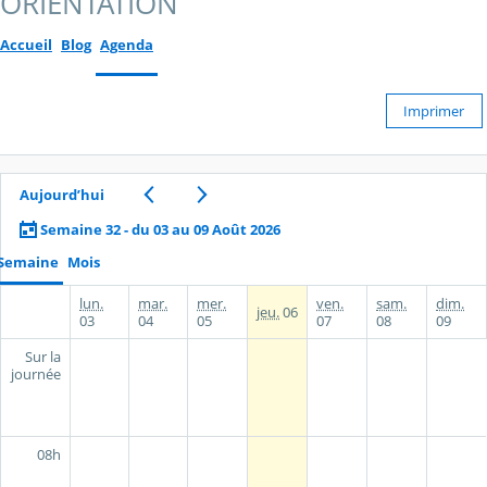
ORIENTATION
Accueil
Blog
Agenda
Imprimer
Aujourd’hui
Semaine 32 - du 03 au 09 Août 2026
Semaine
Mois
lun.
mar.
mer.
ven.
sam.
dim.
jeu.
06
03
04
05
07
08
09
Sur la
journée
08h