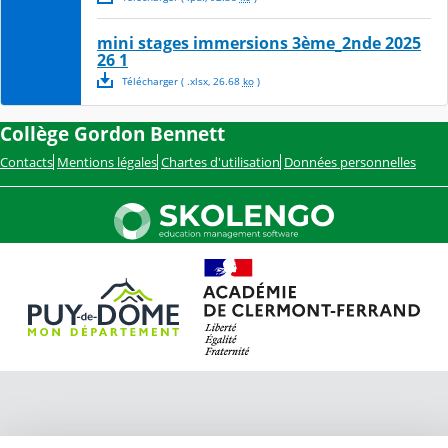
mini stages immersions 3ème_2nde 2025
26 1
Télécharger
( .
xlsx
,
26.68
ko
)
Collège Gordon Bennett
Contacts
Mentions légales
Chartes d'utilisation
Données personnelles