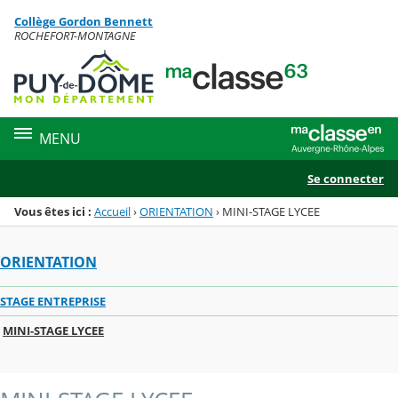
Panneau de gestion des cookies
Collège Gordon Bennett
Menu de la rubrique
Contenu
ROCHEFORT-MONTAGNE
MENU
Se connecter
Vous êtes ici :
Accueil
›
ORIENTATION
›
MINI-STAGE LYCEE
ORIENTATION
STAGE ENTREPRISE
MINI-STAGE LYCEE