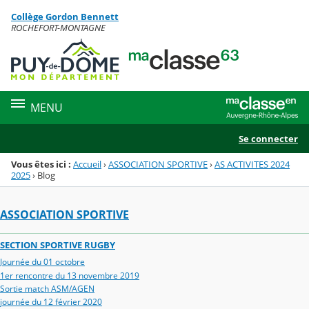
Panneau de gestion des cookies
Collège Gordon Bennett
Menu de la rubrique
Contenu
ROCHEFORT-MONTAGNE
MENU
Se connecter
Vous êtes ici :
Accueil
›
ASSOCIATION SPORTIVE
›
AS ACTIVITES 2024
2025
›
Blog
ASSOCIATION SPORTIVE
SECTION SPORTIVE RUGBY
Journée du 01 octobre
1er rencontre du 13 novembre 2019
Sortie match ASM/AGEN
journée du 12 février 2020