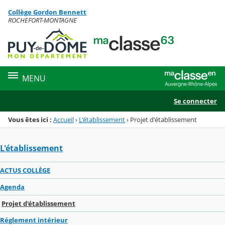
Panneau de gestion des cookies
Collège Gordon Bennett
Menu de la rubrique
Contenu
ROCHEFORT-MONTAGNE
MENU
Se connecter
Vous êtes ici :
Accueil
›
L'établissement
›
Projet d'établissement
L'établissement
ACTUS COLLÈGE
Agenda
Projet d'établissement
Réglement intérieur