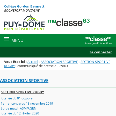
Panneau de gestion des cookies
Collège Gordon Bennett
Menu de la rubrique
Contenu
ROCHEFORT-MONTAGNE
MENU
Se connecter
Vous êtes ici :
Accueil
›
ASSOCIATION SPORTIVE
›
SECTION SPORTIVE
RUGBY
›
communiqué de presse du 29/03
ASSOCIATION SPORTIVE
SECTION SPORTIVE RUGBY
Journée du 01 octobre
1er rencontre du 13 novembre 2019
Sortie match ASM/AGEN
journée du 12 février 2020