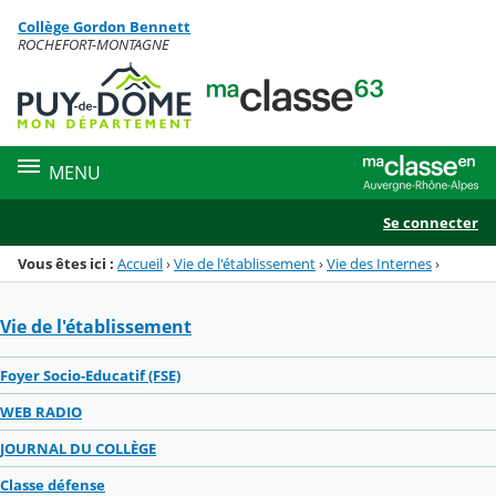
Panneau de gestion des cookies
Collège Gordon Bennett
Menu de la rubrique
Contenu
ROCHEFORT-MONTAGNE
MENU
Se connecter
Vous êtes ici :
Accueil
›
Vie de l'établissement
›
Vie des Internes
›
Vie de l'établissement
Foyer Socio-Educatif (FSE)
WEB RADIO
JOURNAL DU COLLÈGE
Classe défense